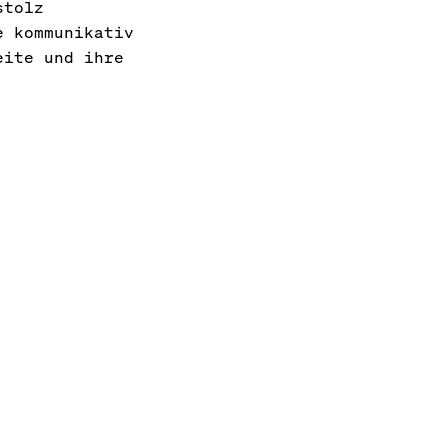
stolz
e kommunikativ
eite und ihre